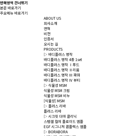
반복영역 건너뛰기
본문 바로가기
주요메뉴 바로가기
ABOUT US
회사소개
연혁
비젼
인증서
오시는 길
PRODUCTS
▷ 바디플러스 명작
바디플러스 명작 4종 1set
바디플러스 명작 Ⅰ푸드
바디플러스 명작 Ⅱ리움
바디플러스 명작 Ⅲ 파워
바디플러스 명작 Ⅳ 뷰티
▷ 식물성 MSM
식물성 MSM 크림
식물성 MSM 비누
[식물성] MSM
▷ 플러스 리바
플러스 리바
▷ 시크릿 더마 클리닉
스템셀 컬쳐 플로이드 앰플
EGF 시그니처 콤플렉스 앰플
▷ BORABORA